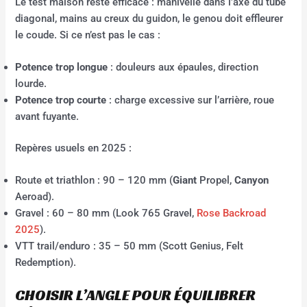
Le test maison reste efficace : manivelle dans l’axe du tube
diagonal, mains au creux du guidon, le genou doit effleurer
le coude. Si ce n’est pas le cas :
Potence trop longue
: douleurs aux épaules, direction
lourde.
Potence trop courte
: charge excessive sur l’arrière, roue
avant fuyante.
Repères usuels en 2025 :
Route et triathlon : 90 – 120 mm (
Giant
Propel,
Canyon
Aeroad).
Gravel : 60 – 80 mm (Look 765 Gravel,
Rose Backroad
2025
).
VTT trail/enduro : 35 – 50 mm (Scott Genius, Felt
Redemption).
CHOISIR L’ANGLE POUR ÉQUILIBRER