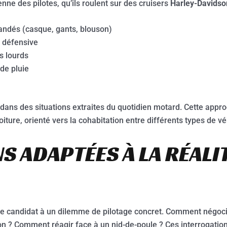
enne des pilotes, qu’ils roulent sur des cruisers
Harley-Davidso
ndés (casque, gants, blouson)
 défensive
s lourds
 de pluie
dans des situations extraites du quotidien motard. Cette appr
ture, orienté vers la cohabitation entre différents types de vé
S ADAPTÉES À LA RÉALI
e candidat à un dilemme de pilotage concret. Comment négocie
on ? Comment réagir face à un nid-de-poule ? Ces interrogatio