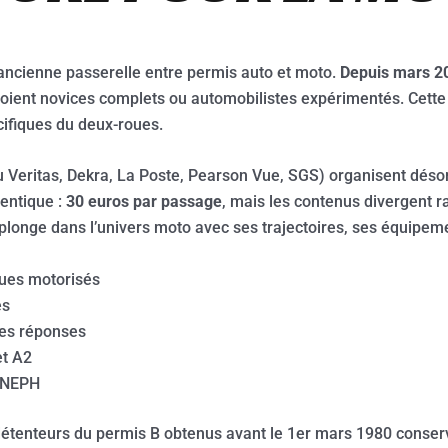
r l’ancienne passerelle entre permis auto et moto.
Depuis mars 2
s soient novices complets ou automobilistes expérimentés. Cet
cifiques du deux-roues.
 Veritas, Dekra, La Poste, Pearson Vue, SGS) organisent déso
dentique :
30 euros par passage
, mais les contenus divergent r
 plonge dans l’univers moto avec ses trajectoires, ses équipem
oues motorisés
es
nes réponses
et A2
o NEPH
 détenteurs du permis B obtenus avant le 1er mars 1980 conserv