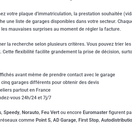
nez votre plaque d’immatriculation, la prestation souhaitée (vi
che une liste de garages disponibles dans votre secteur. Chaqu
e les mauvaises surprises au moment de régler la facture.
ner la recherche selon plusieurs critères. Vous pouvez trier les 
. Cette flexibilité facilite grandement la prise de décision, su
 affichés avant même de prendre contact avec le garage
 cinq garages différents pour obtenir des devis
teliers partout en France
ndez-vous 24h/24 et 7j/7
s
,
Speedy
,
Norauto
,
Feu Vert
ou encore
Euromaster
figurent pa
de réseaux comme
Point S
,
AD Garage
,
First Stop
,
Autodistributi