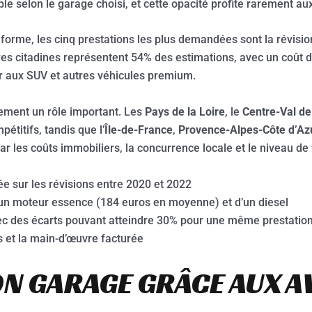
le selon le garage choisi, et cette opacité profite rarement au
forme, les cinq prestations les plus demandées sont la révision,
ures citadines représentent 54% des estimations, avec un coût 
ur aux SUV et autres véhicules premium.
lement un rôle important. Les
Pays de la Loire
, le
Centre-Val de
pétitifs, tandis que l’
Île-de-France
,
Provence-Alpes-Côte d’Az
ar les coûts immobiliers, la concurrence locale et le niveau de
e sur les révisions entre 2020 et 2022
d’un moteur essence (184 euros en moyenne) et d’un diesel
vec des écarts pouvant atteindre 30% pour une même prestatio
s et la main-d’œuvre facturée
ON GARAGE GRÂCE AUX A