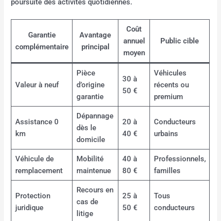
poursuite des activités quotidiennes.
Coût
Garantie
Avantage
annuel
Public cible
complémentaire
principal
moyen
Pièce
Véhicules
30 à
Valeur à neuf
d’origine
récents ou
50 €
garantie
premium
Dépannage
Assistance 0
20 à
Conducteurs
dès le
km
40 €
urbains
domicile
Véhicule de
Mobilité
40 à
Professionnels,
remplacement
maintenue
80 €
familles
Recours en
Protection
25 à
Tous
cas de
juridique
50 €
conducteurs
litige